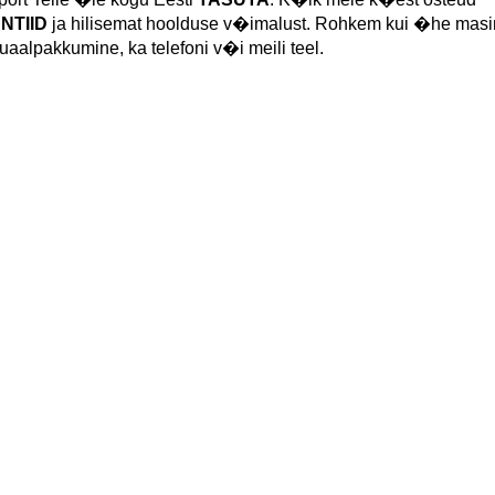
NTIID
ja hilisemat hoolduse v�imalust. Rohkem kui �he mas
duaalpakkumine, ka telefoni v�i meili teel.