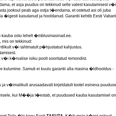
ma, et asja puudus on tekkinud selle valest kasutamisest v�i
a jooksul peab aga ostja t�endama, et ostetud asi oli juba
da �igesti kasutanud ja hooldanud. Garantii kehtib Eesti Vabarii
ab kauba ostu lehelt �mblusmasinad.ee.
, mis on tekkinud:
htlikult v�i tahtmatult p�hjustatud kahjustus.
tamisest.
 v�i k�rvalise isiku poolt sooritatud remondist.
ne kulumine. Samuti ei kuulu garantii alla masina �ldhooldus -
s ja v�imalikult arusaadavalt kirjeldatult tootel esineva puudus
amisele, kui M��ja t�estab, et puudused kauba kasutamisel on
port Teile �le kogu Eesti
TASUTA
. K�ik meie k�est osteud