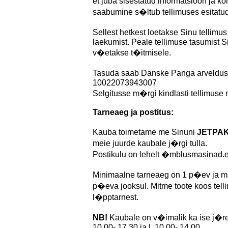
et juba sisestatud informatsioon ja 
saabumine s�ltub tellimuses esitatu
Sellest hetkest loetakse Sinu tellim
laekumist. Peale tellimuse tasumist Sin
v�etakse t�itmisele.
Tasuda saab Danske Panga arveldus
10022073943007
Selgitusse m�rgi kindlasti tellimus
Tarneaeg ja postitus:
Kauba toimetame me Sinuni
JETPA
meie juurde kaubale j�rgi tulla.
Postikulu on lehelt �mblusmasinad.e
Minimaalne tarneaeg on 1 p�ev ja m
p�eva jooksul. Mitme toote koos tel
l�pptarnest.
NB!
Kaubale on v�imalik ka ise j�re
10.00- 17.30 ja L 10.00- 14.00.