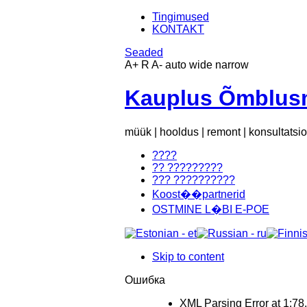
Tingimused
KONTAKT
Seaded
A+
R
A-
auto
wide
narrow
Kauplus Õmblusm
müük | hooldus | remont | konsultatsi
????
?? ?????????
??? ??????????
Koost��partnerid
OSTMINE L�BI E-POE
Skip to content
Ошибка
XML Parsing Error at 1:78. 