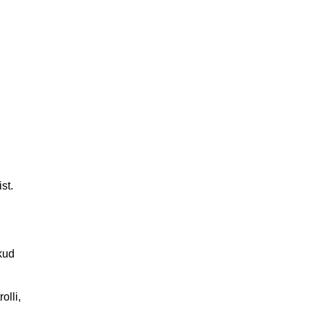
st.
kud
olli,