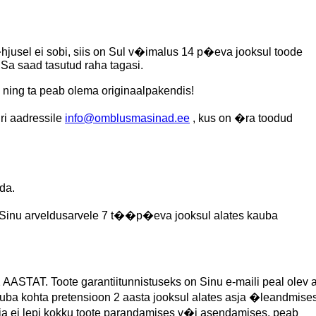
�hjusel ei sobi, siis on Sul v�imalus 14 p�eva jooksul toode
 Sa saad tasutud raha tagasi.
d ning ta peab olema originaalpakendis!
ri aadressile
info@omblusmasinad.ee
, kus on �ra toodud
da.
 Sinu arveldusarvele 7 t��p�eva jooksul alates kauba
AASTAT. Toote garantiitunnistuseks on Sinu e-maili peal olev a
ba kohta pretensioon 2 aasta jooksul alates asja �leandmises
��ja ei lepi kokku toote parandamises v�i asendamises, peab