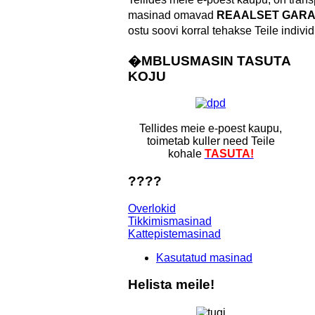
masinad omavad
REAALSET GARA
ostu soovi korral tehakse Teile indivi
�MBLUSMASIN
TASUTA
KOJU
Tellides meie e-poest kaupu,
toimetab kuller need Teile
kohale
TASUTA!
????
Overlokid
Tikkimismasinad
Kattepistemasinad
Kasutatud masinad
Helista
meile!