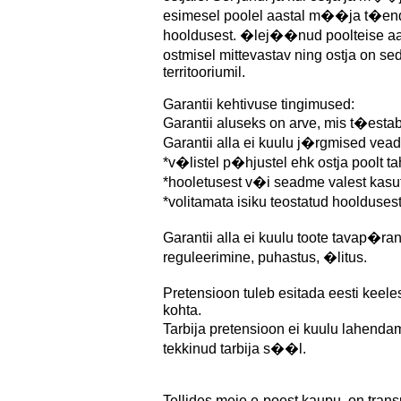
esimesel poolel aastal m��ja t�enda
hooldusest. �lej��nud poolteise aast
ostmisel mittevastav ning ostja on se
territooriumil.
Garantii kehtivuse tingimused:
Garantii aluseks on arve, mis t�est
Garantii alla ei kuulu j�rgmised vead
*v�listel p�hjustel ehk ostja poolt ta
*hooletusest v�i seadme valest kasu
*volitamata isiku teostatud hooldusest
Garantii alla ei kuulu toote tavap�ra
reguleerimine, puhastus, �litus.
Pretensioon tuleb esitada eesti keele
kohta.
Tarbija pretensioon ei kuulu lahend
tekkinud tarbija s��l.
Tellides meie e-poest kaupu, on trans