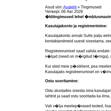
Asud siin:
Avaleht
»
Tingimused
Четверг, 06 Авг 2026
�ldtingimused lehel �mblusmasina
Kasutajakonto ja registreerimine:
Kasutajakonto annab Sulle palju eeli
kontaktandmeid uuesti sisestama, see 
Registreerumisel saad valida endale
v�ljad (need on m�rgitud t�rniga), s
Kui oled meie p�siklient, pea meeles r
Kasutajaks registreerumisel on v�im
Ostu sooritamine:
Ostu alustades sisesta oma kasutajani
lahtrid ja saad ostu sooritada ka ilma,
Vali v�lja meelep�rased tooted, lisa 