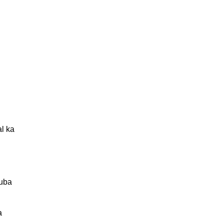
al ka
auba
a