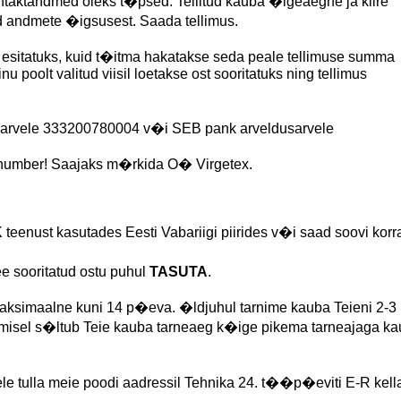
kontaktandmed oleks t�psed. Tellitud kauba �igeaegne ja kiire
d andmete �igsusest. Saada tellimus.
us esitatuks, kuid t�itma hakatakse seda peale tellimuse summa
u poolt valitud viisil loetakse ost sooritatuks ning tellimus
arvele 333200780004 v�i SEB pank arveldusarvele
e number! Saajaks m�rkida O� Virgetex.
K
teenust kasutades Eesti Vabariigi piirides v�i saad soovi korr
e sooritatud ostu puhul
TASUTA
.
aksimaalne kuni 14 p�eva. �ldjuhul tarnime kauba Teieni 2-3
limisel s�ltub Teie kauba tarneaeg k�ige pikema tarneajaga k
le tulla meie poodi aadressil Tehnika 24. t��p�eviti E-R kell