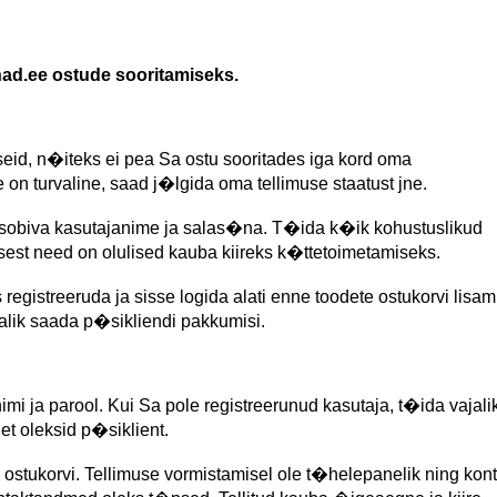
d.ee ostude sooritamiseks.
seid, n�iteks ei pea Sa ostu sooritades iga kord oma
on turvaline, saad j�lgida oma tellimuse staatust jne.
 sobiva kasutajanime ja salas�na. T�ida k�ik kohustuslikud
est need on olulised kauba kiireks k�ttetoimetamiseks.
egistreeruda ja sisse logida alati enne toodete ostukorvi lisami
alik saada p�sikliendi pakkumisi.
mi ja parool. Kui Sa pole registreerunud kasutaja, t�ida vajali
 et oleksid p�siklient.
ostukorvi. Tellimuse vormistamisel ole t�helepanelik ning kontr