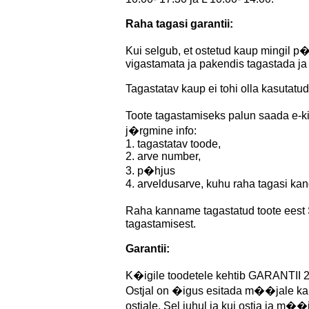
Raha tagasi garantii:
Kui selgub, et ostetud kaup mingil p
vigastamata ja pakendis tagastada ja
Tagastatav kaup ei tohi olla kasutatu
Toote tagastamiseks palun saada e-ki
j�rgmine info:
1. tagastatav toode,
2. arve number,
3. p�hjus
4. arveldusarve, kuhu raha tagasi kan
Raha kanname tagastatud toote eest
tagastamisest.
Garantii:
K�igile toodetele kehtib GARANTII 2 
Ostjal on �igus esitada m��jale kau
ostjale. Sel juhul ja kui ostja ja m