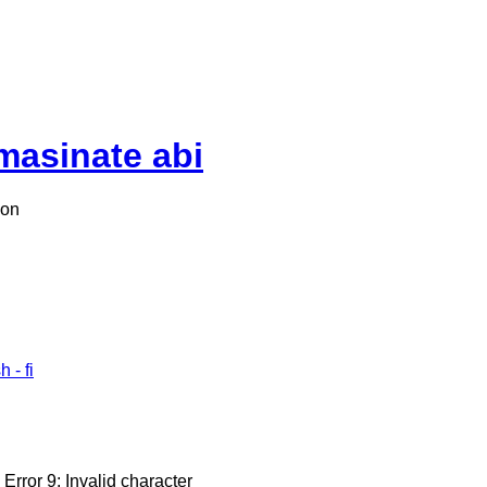
asinate abi
oon
Error 9: Invalid character