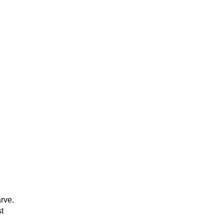
rve.
t